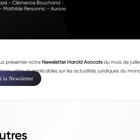
 Tazé - Clémence Bouchand -
- Mathilde Personnic - Aurore
s présenter notre
Newsletter Harold Avocats
du mois de juille
ions utiles et applicables sur les actualités juridiques du mond
à la Newsletter
utres