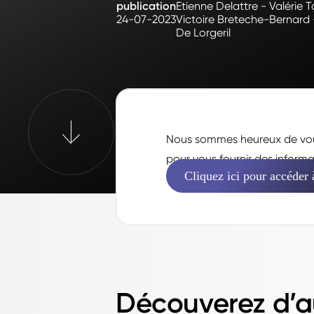
publication
Etienne Delattre - Valérie
24-07-2023
Victoire Breteche-Bernard 
De Lorgeril
Nous sommes heureux de vou
pour vous fournir des informat
Cliquez ici pour accéder 
Découverez d’a