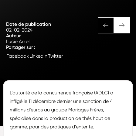
Date de publication
02-02-2024
Auteur
Lucie Arzel
Partager sur :
Facebook
LinkedIn
Twitter
L’autorité de la concurrence française (ADLC) a
infligé le 11 décembre dernier une sanction de 4
millions d’euros au groupe Mariages Frères,
spécialisé dans la production de thés haut de
gamme, pour des pratiques d’entente.