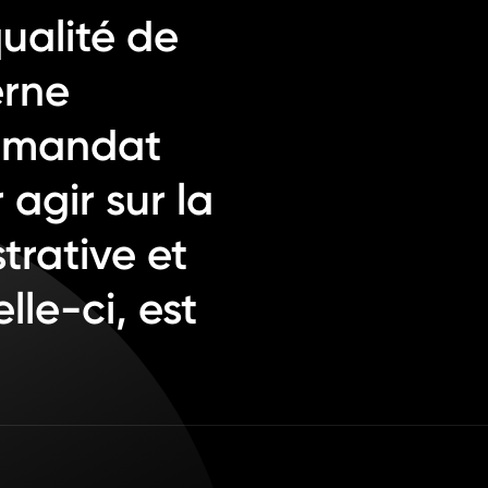
ualité de
erne
n mandat
 agir sur la
trative et
lle-ci, est