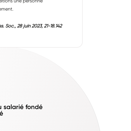
nditions une personne
iement.
s. Soc., 28 juin 2023, 21-18.142
u salarié fondé
ié