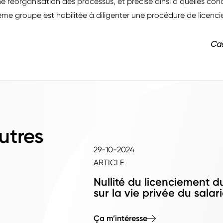
e réorganisation des processus, et précise ainsi à quelles co
me groupe est habilitée à diligenter une procédure de licenc
Cas
utres
29-10-2024
ARTICLE
Nullité du licenciement d
sur la vie privée du salar
Ça m’intéresse