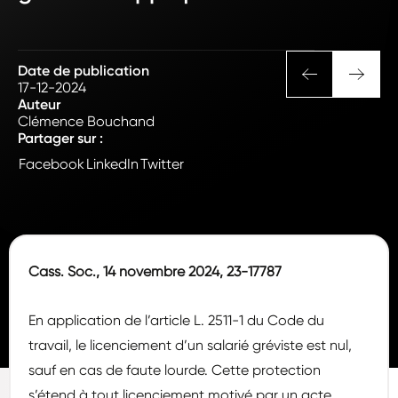
Date de publication
17-12-2024
Auteur
Clémence Bouchand
Partager sur :
Facebook
LinkedIn
Twitter
Cass. Soc., 14 novembre 2024, 23-17787
En application de l’article L. 2511-1 du Code du
travail, le licenciement d’un salarié gréviste est nul,
sauf en cas de faute lourde. Cette protection
s’étend à tout licenciement motivé par un acte